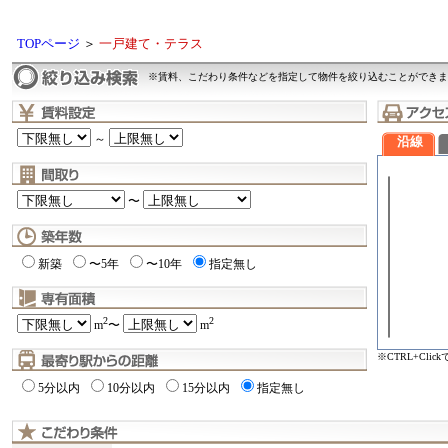
TOPページ
＞
一戸建て・テラス
※賃料、こだわり条件などを指定して物件を絞り込むことができま
～
沿線
〜
新築
〜5年
〜10年
指定無し
2
2
m
〜
m
※CTRL+Cli
5分以内
10分以内
15分以内
指定無し