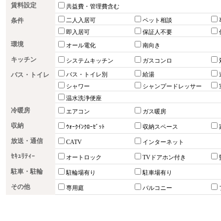
賃料設定
共益費・管理費含む
条件
二人入居可
ペット相談
即入居可
保証人不要
環境
オール電化
南向き
キッチン
システムキッチン
ガスコンロ
バス・トイレ
バス・トイレ別
給湯
シャワー
シャンプードレッサー
温水洗浄便座
冷暖房
エアコン
ガス暖房
収納
ｳｫｰｸｲﾝｸﾛｰｾﾞｯﾄ
収納スペース
放送・通信
CATV
インターネット
ｾｷｭﾘﾃｨｰ
オートロック
TVドアホン付き
駐車・駐輪
駐輪場有り
駐車場有り
その他
専用庭
バルコニー