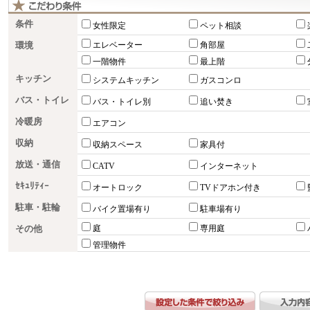
条件
女性限定
ペット相談
環境
エレベーター
角部屋
一階物件
最上階
キッチン
システムキッチン
ガスコンロ
バス・トイレ
バス・トイレ別
追い焚き
冷暖房
エアコン
収納
収納スペース
家具付
放送・通信
CATV
インターネット
ｾｷｭﾘﾃｨｰ
オートロック
TVドアホン付き
駐車・駐輪
バイク置場有り
駐車場有り
その他
庭
専用庭
管理物件