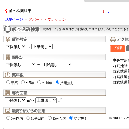
前の検索結果
1
2
TOPページ
＞
アパート・マンション
※賃料、こだわり条件などを指定して物件を絞り込むことができま
～
沿線
〜
新築
〜5年
〜10年
指定無し
2
2
m
〜
m
※CTRL+Cli
5分以内
10分以内
15分以内
指定無し