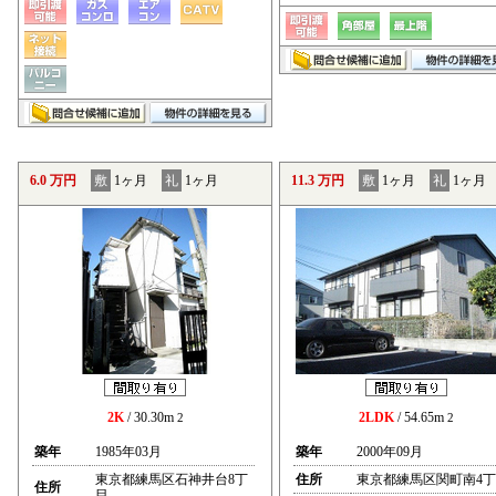
6.0 万円
敷
1ヶ月
礼
1ヶ月
11.3 万円
敷
1ヶ月
礼
1ヶ月
2K
/ 30.30m
2LDK
/ 54.65m
2
2
築年
1985年03月
築年
2000年09月
東京都練馬区石神井台8丁
住所
東京都練馬区関町南4
住所
目