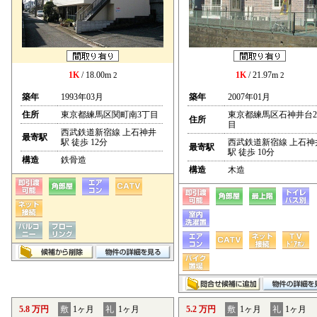
1K
/ 18.00m
1K
/ 21.97m
2
2
築年
1993年03月
築年
2007年01月
住所
東京都練馬区関町南3丁目
東京都練馬区石神井台
住所
目
西武鉄道新宿線 上石神井
最寄駅
駅 徒歩 12分
西武鉄道新宿線 上石神
最寄駅
駅 徒歩 10分
構造
鉄骨造
構造
木造
5.8 万円
敷
1ヶ月
礼
1ヶ月
5.2 万円
敷
1ヶ月
礼
1ヶ月