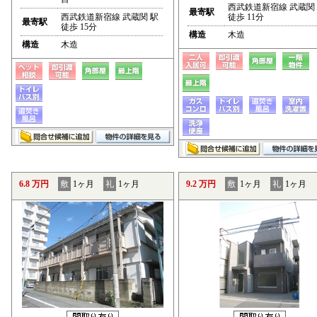
西武鉄道新宿線 武蔵関
最寄駅
西武鉄道新宿線 武蔵関 駅
徒歩 11分
最寄駅
徒歩 15分
構造
木造
構造
木造
6.8 万円
敷
1ヶ月
礼
1ヶ月
9.2 万円
敷
1ヶ月
礼
1ヶ月