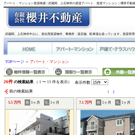
アパート・マンション賃貸検索 | 武蔵関、上石神井の賃貸アパート、賃貸マンション｜櫻井不動
武蔵関、上石神井中心に、居住用賃貸物件、事務所・貸店舗、駐車場を扱っています。賃貸管理
TOPページ
＞
アパート・マンション
26件
の検索結果
（ 1 〜 15 件を表示）
表示件数
前の検索結果
1
2
5.5 万円
敷
1ヶ月
礼
1ヶ月
7.1 万円
敷
1ヶ月
礼
1ヶ月