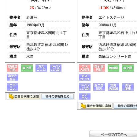
2K
/ 34.23m
1LDK
/ 45.00m
2
2
物件名
岩瀬荘
物件名
エイトステージ
築年
1980年03月
築年
2008年11月
東京都練馬区関町北１丁
東京都練馬区石神井台
住所
住所
目
丁目
西武鉄道新宿線 武蔵関 駅
西武鉄道新宿線 武蔵関
最寄駅
最寄駅
徒歩 4分
徒歩 10分
構造
木造
構造
鉄筋コンクリート造