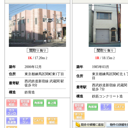
1K
/ 17.20m
1R
/ 18.15m
2
2
築年
2006年12月
築年
1985年03月
住所
東京都練馬区関町東1丁目
東京都練馬区関町北１
住所
目
西武鉄道新宿線 武蔵関 駅
最寄駅
徒歩 8分
西武鉄道新宿線 武蔵関
最寄駅
徒歩 7分
構造
鉄骨造
構造
鉄筋コンクリート造