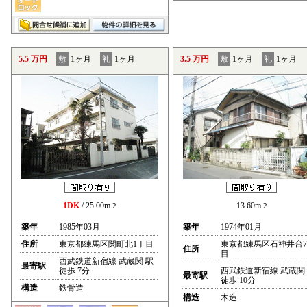
5.5 万円
敷
1ヶ月
礼
1ヶ月
3.5 万円
敷
1ヶ月
礼
1ヶ月
1DK
/ 25.00m
13.60m
2
2
築年
1985年03月
築年
1974年01月
住所
東京都練馬区関町北1丁目
東京都練馬区石神井台
住所
目
西武鉄道新宿線 武蔵関 駅
最寄駅
徒歩 7分
西武鉄道新宿線 武蔵関
最寄駅
徒歩 10分
構造
鉄骨造
構造
木造