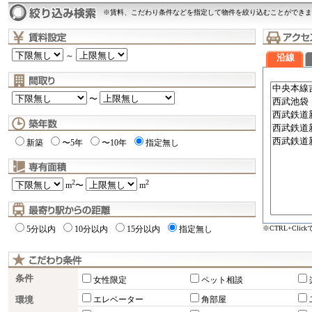
※賃料、こだわり条件などを指定して物件を絞り込むことができま
～
沿線
〜
新築
〜5年
〜10年
指定無し
2
2
m
〜
m
※CTRL+Cli
5分以内
10分以内
15分以内
指定無し
条件
女性限定
ペット相談
環境
エレベーター
角部屋