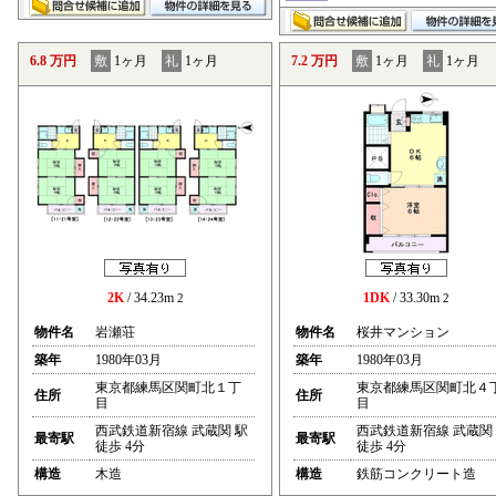
6.8 万円
敷
1ヶ月
礼
1ヶ月
7.2 万円
敷
1ヶ月
礼
1ヶ月
2K
/ 34.23m
1DK
/ 33.30m
2
2
物件名
岩瀬荘
物件名
桜井マンション
築年
1980年03月
築年
1980年03月
東京都練馬区関町北１丁
東京都練馬区関町北４
住所
住所
目
目
西武鉄道新宿線 武蔵関 駅
西武鉄道新宿線 武蔵関
最寄駅
最寄駅
徒歩 4分
徒歩 4分
構造
木造
構造
鉄筋コンクリート造