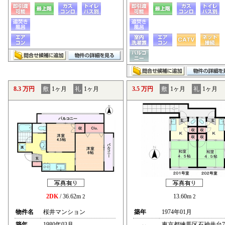
8.3 万円
敷
1ヶ月
礼
1ヶ月
3.5 万円
敷
1ヶ月
礼
1ヶ月
2DK
/ 36.62m
13.60m
2
2
物件名
桜井マンション
築年
1974年01月
築年
1980年03月
東京都練馬区石神井台