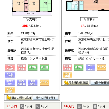
3DK
/ 57.85m
1R
/ 18.15m
2
2
築年
1988年07月
築年
1985年03月
東京都西東京市富士町4丁
東京都練馬区関町北１
住所
住所
目
目
西武鉄道新宿線 東伏見 駅
西武鉄道新宿線 武蔵関
最寄駅
最寄駅
徒歩 3分
徒歩 7分
構造
鉄筋コンクリート造
構造
鉄筋コンクリート造
5.5 万円
敷
1ヶ月
礼
1ヶ月
6.0 万円
敷
1ヶ月
礼
1ヶ月