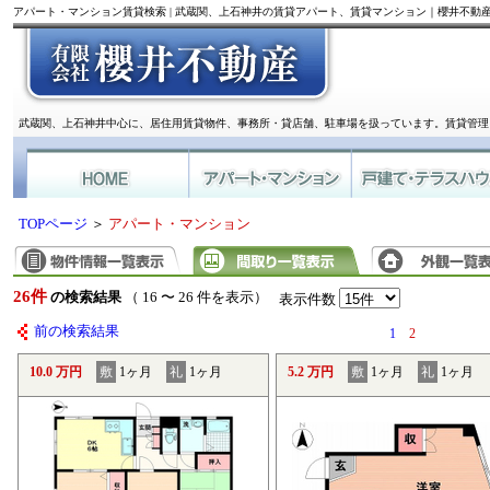
アパート・マンション賃貸検索 | 武蔵関、上石神井の賃貸アパート、賃貸マンション｜櫻井不動
武蔵関、上石神井中心に、居住用賃貸物件、事務所・貸店舗、駐車場を扱っています。賃貸管理
TOPページ
＞
アパート・マンション
26件
の検索結果
（ 16 〜 26 件を表示）
表示件数
前の検索結果
1
2
10.0 万円
敷
1ヶ月
礼
1ヶ月
5.2 万円
敷
1ヶ月
礼
1ヶ月