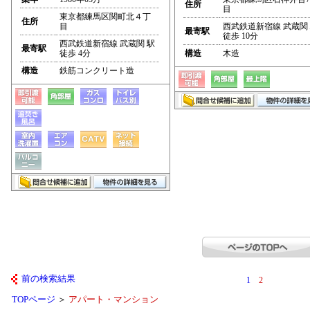
住所
目
東京都練馬区関町北４丁
住所
目
西武鉄道新宿線 武蔵関
最寄駅
徒歩 10分
西武鉄道新宿線 武蔵関 駅
最寄駅
徒歩 4分
構造
木造
構造
鉄筋コンクリート造
前の検索結果
1
2
TOPページ
＞
アパート・マンション