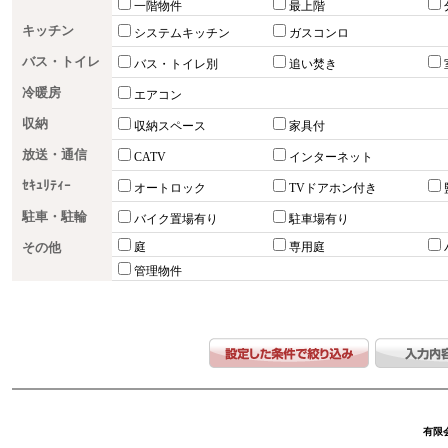
一階物件
最上階
キッチン
システムキッチン
ガスコンロ
バス・トイレ
バス・トイレ別
追い焚き
冷暖房
エアコン
収納
収納スペース
家具付
放送・通信
CATV
インターネット
ｾｷｭﾘﾃｨｰ
オートロック
TVドアホン付き
駐車・駐輪
バイク置場有り
駐車場有り
その他
庭
専用庭
管理物件
有限