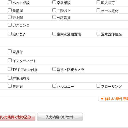
ペット相談
楽器相談
即入居可
角部屋
二階以上
オール電化
最上階
分譲賃貸
ガスコンロ
追い焚き
室内洗濯機置場
温水洗浄便座
家具付
インターネット
TVドアホン付き
監視・防犯カメラ
駐車場有り
専用庭
バルコニー
フローリング