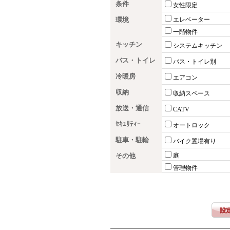
条件
女性限定
環境
エレベーター
一階物件
キッチン
システムキッチン
バス・トイレ
バス・トイレ別
冷暖房
エアコン
収納
収納スペース
放送・通信
CATV
ｾｷｭﾘﾃｨｰ
オートロック
駐車・駐輪
バイク置場有り
その他
庭
管理物件