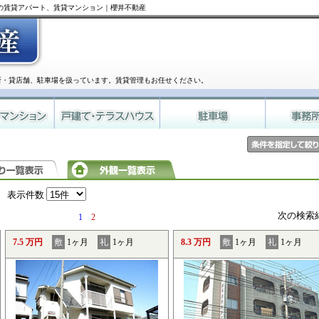
井の賃貸アパート、賃貸マンション｜櫻井不動産
所・貸店舗、駐車場を扱っています。賃貸管理もお任せください。
表示件数
次の検索
1
2
7.5 万円
敷
1ヶ月
礼
1ヶ月
8.3 万円
敷
1ヶ月
礼
1ヶ月