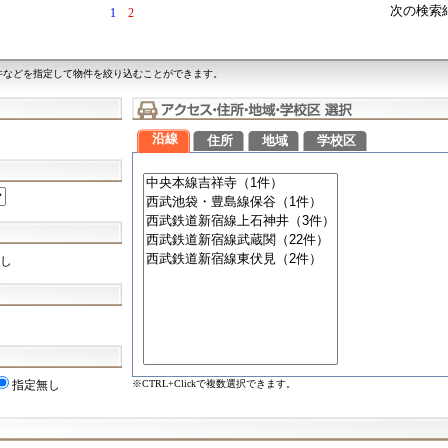
次の検索
1
2
件などを指定して物件を絞り込むことができます。
沿線
住所
地域
学校区
し
※CTRL+Clickで複数選択できます。
指定無し