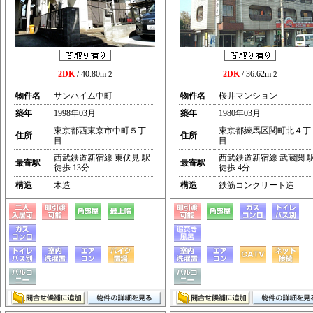
2DK
/ 40.80m
2DK
/ 36.62m
2
2
物件名
サンハイム中町
物件名
桜井マンション
築年
1998年03月
築年
1980年03月
東京都西東京市中町５丁
東京都練馬区関町北４丁
住所
住所
目
目
西武鉄道新宿線 東伏見 駅
西武鉄道新宿線 武蔵関 
最寄駅
最寄駅
徒歩 13分
徒歩 4分
構造
木造
構造
鉄筋コンクリート造