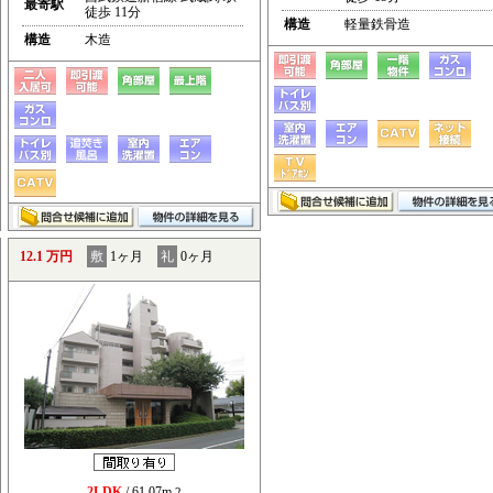
最寄駅
徒歩 11分
構造
軽量鉄骨造
構造
木造
12.1 万円
敷
1ヶ月
礼
0ヶ月
2LDK
/ 61.07m
2