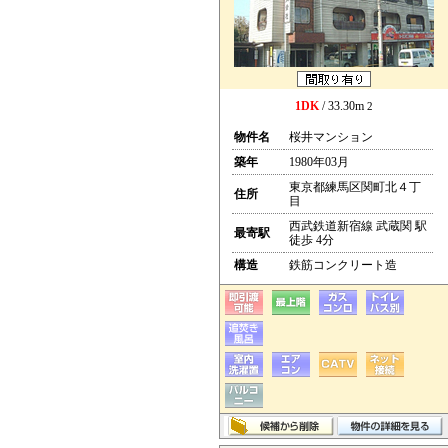
1DK
/ 33.30m
2
物件名
桜井マンション
築年
1980年03月
東京都練馬区関町北４丁
住所
目
西武鉄道新宿線 武蔵関 駅
最寄駅
徒歩 4分
構造
鉄筋コンクリート造