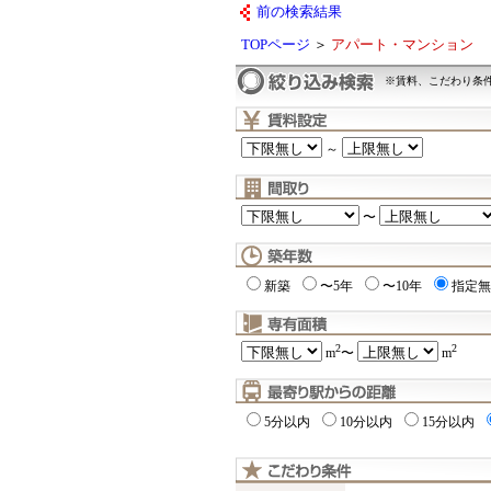
前の検索結果
TOPページ
＞
アパート・マンション
※賃料、こだわり条
～
〜
新築
〜5年
〜10年
指定無
2
2
m
〜
m
5分以内
10分以内
15分以内