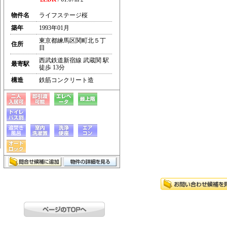
物件名
ライフステージ桜
築年
1993年01月
東京都練馬区関町北５丁
住所
目
西武鉄道新宿線 武蔵関 駅
最寄駅
徒歩 13分
構造
鉄筋コンクリート造