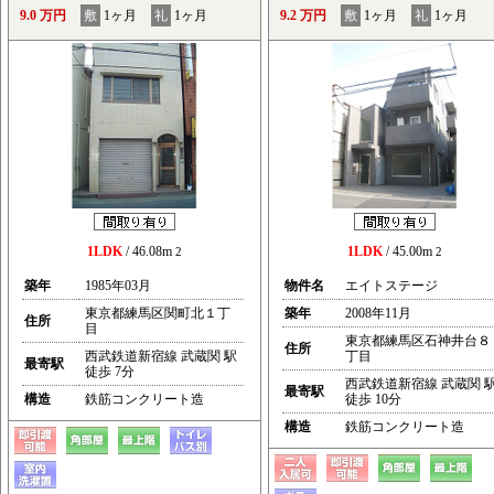
9.0 万円
敷
1ヶ月
礼
1ヶ月
9.2 万円
敷
1ヶ月
礼
1ヶ月
1LDK
/ 46.08m
1LDK
/ 45.00m
2
2
築年
1985年03月
物件名
エイトステージ
東京都練馬区関町北１丁
築年
2008年11月
住所
目
東京都練馬区石神井台８
住所
西武鉄道新宿線 武蔵関 駅
丁目
最寄駅
徒歩 7分
西武鉄道新宿線 武蔵関 
最寄駅
構造
鉄筋コンクリート造
徒歩 10分
構造
鉄筋コンクリート造