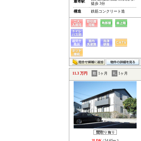
最寄駅
徒歩 3分
構造
鉄筋コンクリート造
11.3 万円
敷
1ヶ月
礼
1ヶ月
2LDK
/ 54.65m
2