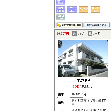
10.0 万円
敷
1ヶ月
礼
1ヶ月
3DK
/ 57.85m
2
築年
1988年07月
東京都西東京市富士町4丁
住所
目
西武鉄道新宿線 東伏見 駅