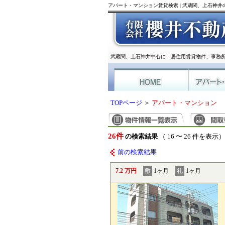
アパート・マンション賃貸検索 | 武蔵関、上石神
武蔵関、上石神井中心に、居住用賃貸物件、事務
TOPページ
＞
アパート・マンション
26件
の検索結果
（ 16 〜 26 件を表示）
前の検索結果
7.2 万円
敷
1ヶ月
礼
1ヶ月