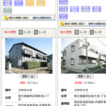
10.3 万円
敷
1ヶ月
礼
1ヶ月
10.5 万円
敷
1ヶ月
礼
1ヶ月
2DK
/ 44.71m
3LDK
/ 57.95m
2
2
築年
2000年04月
築年
1990年03月
東京都練馬区関町南４丁
住所
東京都練馬区南大泉1丁
住所
目
西武鉄道新宿線 武蔵関 
最寄駅
西武鉄道新宿線 武蔵関 駅
徒歩 15分