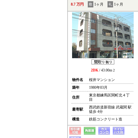
8.7 万円
敷
1ヶ月
礼
1ヶ月
2DK
/ 43.00m
2
物件名
桜井マンション
築年
1980年03月
東京都練馬区関町北４丁
住所
目
西武鉄道新宿線 武蔵関 駅
最寄駅
徒歩 4分
構造
鉄筋コンクリート造