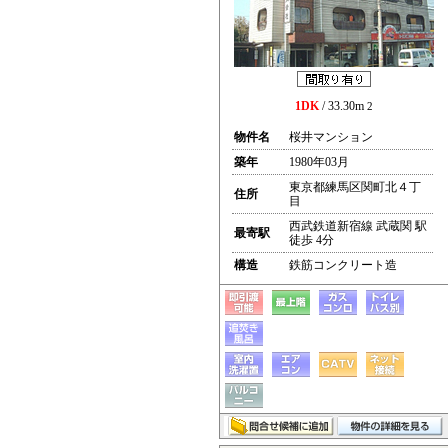
1DK
/ 33.30m
2
物件名
桜井マンション
築年
1980年03月
東京都練馬区関町北４丁
住所
目
西武鉄道新宿線 武蔵関 駅
最寄駅
徒歩 4分
構造
鉄筋コンクリート造