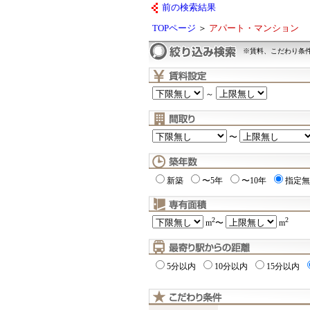
前の検索結果
TOPページ
＞
アパート・マンション
※賃料、こだわり条
～
〜
新築
〜5年
〜10年
指定無
2
2
m
〜
m
5分以内
10分以内
15分以内