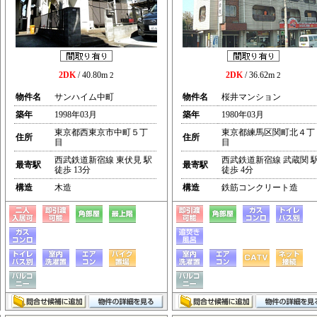
2DK
/ 40.80m
2DK
/ 36.62m
2
2
物件名
サンハイム中町
物件名
桜井マンション
築年
1998年03月
築年
1980年03月
東京都西東京市中町５丁
東京都練馬区関町北４丁
住所
住所
目
目
西武鉄道新宿線 東伏見 駅
西武鉄道新宿線 武蔵関 
最寄駅
最寄駅
徒歩 13分
徒歩 4分
構造
木造
構造
鉄筋コンクリート造