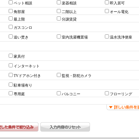
ペット相談
楽器相談
即入居可
角部屋
二階以上
オール電化
最上階
分譲賃貸
ガスコンロ
追い焚き
室内洗濯機置場
温水洗浄便座
家具付
インターネット
TVドアホン付き
監視・防犯カメラ
駐車場有り
専用庭
バルコニー
フローリング