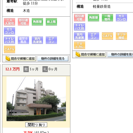
最寄駅
徒歩 11分
構造
軽量鉄骨造
構造
木造
12.1 万円
敷
1ヶ月
礼
0ヶ月
2LDK
/ 61.07m
2