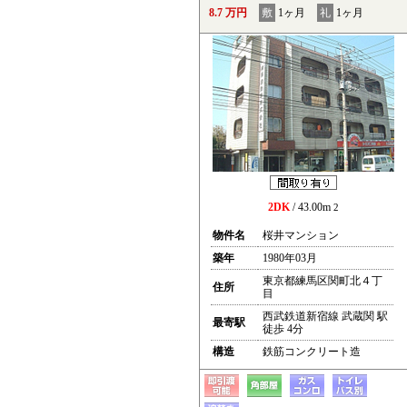
8.7 万円
敷
1ヶ月
礼
1ヶ月
2DK
/ 43.00m
2
物件名
桜井マンション
築年
1980年03月
東京都練馬区関町北４丁
住所
目
西武鉄道新宿線 武蔵関 駅
最寄駅
徒歩 4分
構造
鉄筋コンクリート造