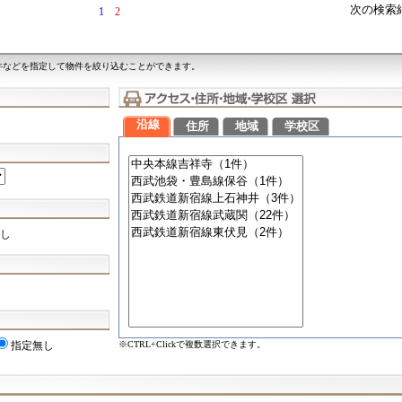
次の検索
1
2
件などを指定して物件を絞り込むことができます。
沿線
住所
地域
学校区
し
※CTRL+Clickで複数選択できます。
指定無し