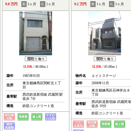
9.0 万円
敷
1ヶ月
礼
1ヶ月
9.2 万円
敷
1ヶ月
礼
1ヶ月
1LDK
/ 46.08m
1LDK
/ 45.00m
2
2
築年
1985年03月
物件名
エイトステージ
東京都練馬区関町北１丁
築年
2008年11月
住所
目
東京都練馬区石神井台８
住所
西武鉄道新宿線 武蔵関 駅
丁目
最寄駅
徒歩 7分
西武鉄道新宿線 武蔵関 
最寄駅
構造
鉄筋コンクリート造
徒歩 10分
構造
鉄筋コンクリート造