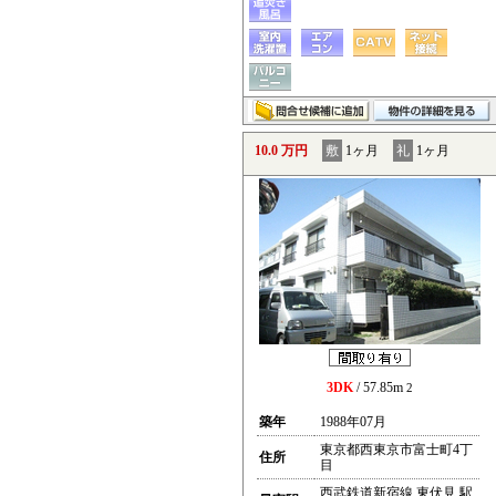
10.0 万円
敷
1ヶ月
礼
1ヶ月
3DK
/ 57.85m
2
築年
1988年07月
東京都西東京市富士町4丁
住所
目
西武鉄道新宿線 東伏見 駅