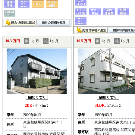
10.3 万円
敷
1ヶ月
礼
1ヶ月
10.5 万円
敷
1ヶ月
礼
1ヶ月
2DK
/ 44.71m
3LDK
/ 57.95m
2
2
築年
2000年04月
築年
1990年03月
東京都練馬区関町南４丁
住所
東京都練馬区南大泉1丁
住所
目
西武鉄道新宿線 武蔵関 
最寄駅
西武鉄道新宿線 武蔵関 駅
徒歩 15分