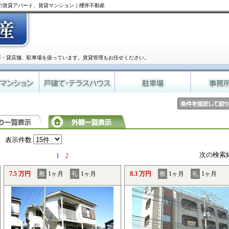
井の賃貸アパート、賃貸マンション｜櫻井不動産
所・貸店舗、駐車場を扱っています。賃貸管理もお任せください。
表示件数
次の検索
1
2
7.5 万円
敷
1ヶ月
礼
1ヶ月
8.3 万円
敷
1ヶ月
礼
1ヶ月