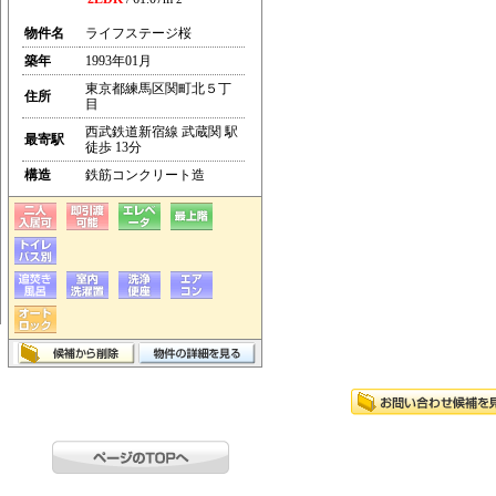
物件名
ライフステージ桜
築年
1993年01月
東京都練馬区関町北５丁
住所
目
西武鉄道新宿線 武蔵関 駅
最寄駅
徒歩 13分
構造
鉄筋コンクリート造