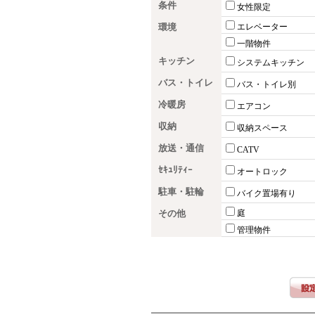
条件
女性限定
環境
エレベーター
一階物件
キッチン
システムキッチン
バス・トイレ
バス・トイレ別
冷暖房
エアコン
収納
収納スペース
放送・通信
CATV
ｾｷｭﾘﾃｨｰ
オートロック
駐車・駐輪
バイク置場有り
その他
庭
管理物件