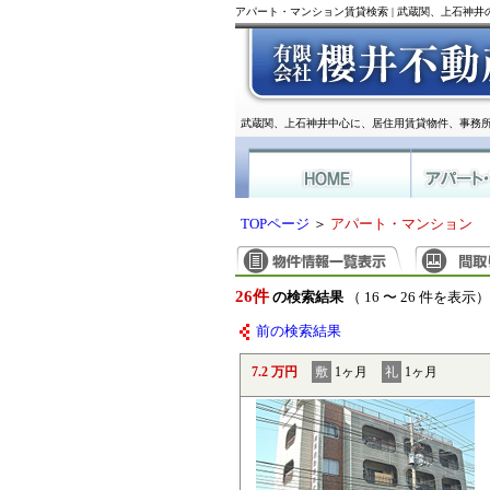
アパート・マンション賃貸検索 | 武蔵関、上石神
武蔵関、上石神井中心に、居住用賃貸物件、事務
TOPページ
＞
アパート・マンション
26件
の検索結果
（ 16 〜 26 件を表示）
前の検索結果
7.2 万円
敷
1ヶ月
礼
1ヶ月