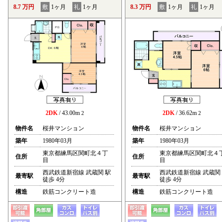
8.7 万円
敷
1ヶ月
礼
1ヶ月
8.3 万円
敷
1ヶ月
礼
1ヶ月
2DK
/ 43.00m
2DK
/ 36.62m
2
2
物件名
桜井マンション
物件名
桜井マンション
築年
1980年03月
築年
1980年03月
東京都練馬区関町北４丁
東京都練馬区関町北４
住所
住所
目
目
西武鉄道新宿線 武蔵関 駅
西武鉄道新宿線 武蔵関
最寄駅
最寄駅
徒歩 4分
徒歩 4分
構造
鉄筋コンクリート造
構造
鉄筋コンクリート造