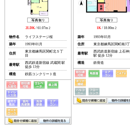
2LDK
/ 61.07m
1K
/ 18.00m
2
2
物件名
ライフステージ桜
築年
1993年03月
築年
1993年01月
住所
東京都練馬区関町南3
東京都練馬区関町北５丁
西武鉄道新宿線 上石神
住所
最寄駅
目
駅 徒歩 12分
西武鉄道新宿線 武蔵関 駅
構造
鉄骨造
最寄駅
徒歩 13分
構造
鉄筋コンクリート造