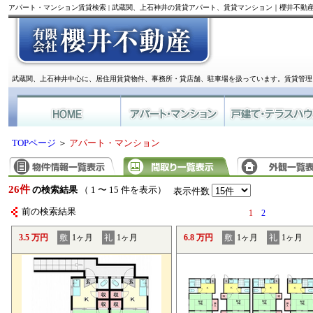
アパート・マンション賃貸検索 | 武蔵関、上石神井の賃貸アパート、賃貸マンション｜櫻井不動
武蔵関、上石神井中心に、居住用賃貸物件、事務所・貸店舗、駐車場を扱っています。賃貸管理
TOPページ
＞
アパート・マンション
26件
の検索結果
（ 1 〜 15 件を表示）
表示件数
前の検索結果
1
2
3.5 万円
敷
1ヶ月
礼
1ヶ月
6.8 万円
敷
1ヶ月
礼
1ヶ月