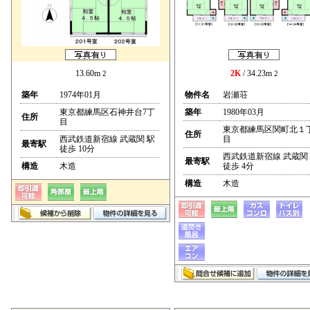
13.60m
2K
/ 34.23m
2
2
築年
1974年01月
物件名
岩瀬荘
東京都練馬区石神井台7丁
築年
1980年03月
住所
目
東京都練馬区関町北１
住所
西武鉄道新宿線 武蔵関 駅
目
最寄駅
徒歩 10分
西武鉄道新宿線 武蔵関
最寄駅
構造
木造
徒歩 4分
構造
木造