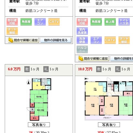
最寄駅
最寄駅
徒歩 7分
徒歩 7分
構造
鉄筋コンクリート造
構造
鉄筋コンクリート造
6.0 万円
敷
1ヶ月
礼
1ヶ月
10.0 万円
敷
1ヶ月
礼
1ヶ月
2K
/ 30.30m
3DK
/ 57.85m
2
2