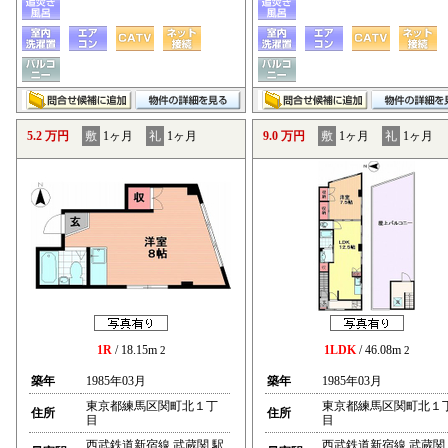
5.2 万円
敷
1ヶ月
礼
1ヶ月
9.0 万円
敷
1ヶ月
礼
1ヶ月
1R
/ 18.15m
1LDK
/ 46.08m
2
2
築年
1985年03月
築年
1985年03月
東京都練馬区関町北１丁
東京都練馬区関町北１
住所
住所
目
目
西武鉄道新宿線 武蔵関 駅
西武鉄道新宿線 武蔵関