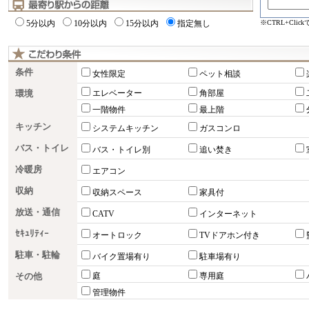
※CTRL+Cli
5分以内
10分以内
15分以内
指定無し
条件
女性限定
ペット相談
環境
エレベーター
角部屋
一階物件
最上階
キッチン
システムキッチン
ガスコンロ
バス・トイレ
バス・トイレ別
追い焚き
冷暖房
エアコン
収納
収納スペース
家具付
放送・通信
CATV
インターネット
ｾｷｭﾘﾃｨｰ
オートロック
TVドアホン付き
駐車・駐輪
バイク置場有り
駐車場有り
その他
庭
専用庭
管理物件