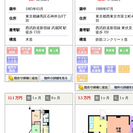
築年
1985年03月
築年
1988年07月
東京都練馬区石神井台8丁
東京都西東京市富士町
住所
住所
目
目
西武鉄道新宿線 武蔵関 駅
西武鉄道新宿線 東伏見
最寄駅
最寄駅
徒歩 15分
徒歩 3分
構造
木造
構造
鉄筋コンクリート造
12.1 万円
敷
1ヶ月
礼
0ヶ月
5.5 万円
敷
1ヶ月
礼
1ヶ月